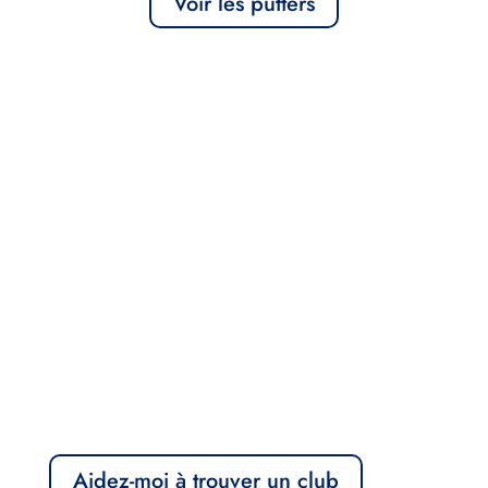
Voir les putters
Nous effectuons des recherches personnalisées,
n
contact@lmn-golfing.com
Aidez-moi à trouver un club