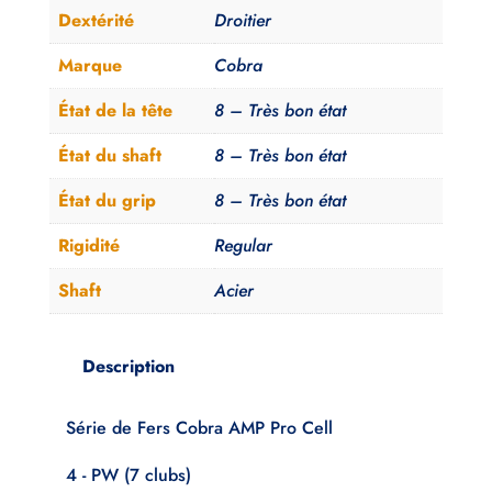
AMP
Dextérité
Droitier
Pro
Marque
Cobra
Cell
N.S.
État de la tête
8 – Très bon état
Pro
État du shaft
8 – Très bon état
750gh
Regular
État du grip
8 – Très bon état
Rigidité
Regular
Shaft
Acier
Description
Série de Fers Cobra AMP Pro Cell
4 - PW (7 clubs)