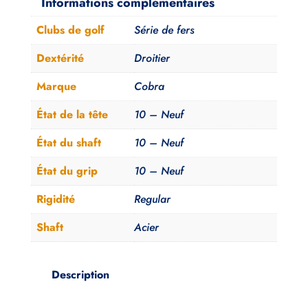
Informations complémentaires
King
Clubs de golf
Série de fers
Tec
2025
Dextérité
Droitier
Regular
Marque
Cobra
Acier
Neuve
État de la tête
10 – Neuf
5-
État du shaft
10 – Neuf
PW
État du grip
10 – Neuf
Rigidité
Regular
Shaft
Acier
Description