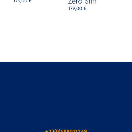
Zero Stiff
179,00
€
179,00
€
+33(0)688011249