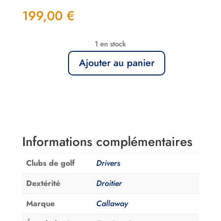
199,00
€
1 en stock
Ajouter au panier
quantité
de
Rare
Driver
Callaway
Legacy
Informations complémentaires
Apex
9.5
Clubs de golf
Drivers
Metalix
Dextérité
Droitier
SR
Marque
Callaway