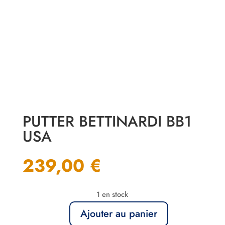
PUTTER BETTINARDI BB1
USA
239,00
€
1 en stock
Ajouter au panier
quantité