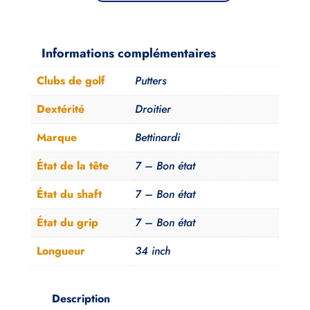
de
Putter
Bettinardi
Informations complémentaires
BB1
Clubs de golf
Putters
USA
Dextérité
Droitier
Marque
Bettinardi
État de la tête
7 – Bon état
État du shaft
7 – Bon état
État du grip
7 – Bon état
Longueur
34 inch
Description