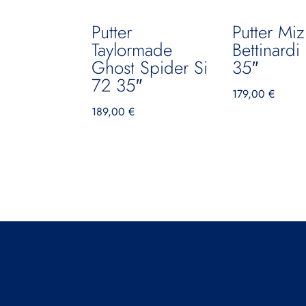
Putter
Putter Mi
Taylormade
Bettinard
Ghost Spider Si
35″
72 35″
179,00
€
189,00
€