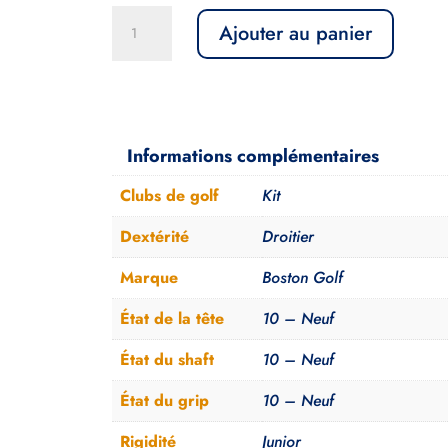
quantité
Ajouter au panier
de
Kit
Boston
Golf
Fille
Informations complémentaires
Taille
Clubs de golf
Kit
1
Droitière
Dextérité
Droitier
Rose
Marque
Boston Golf
Junior
110-
État de la tête
10 – Neuf
120cm
État du shaft
10 – Neuf
État du grip
10 – Neuf
Rigidité
Junior