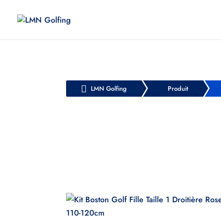

LMN Golfing
Produit