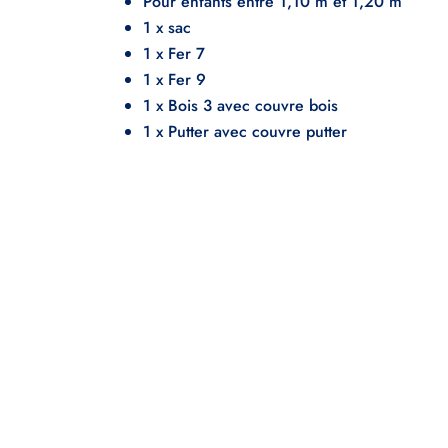
Pour enfants entre 1,10 m et 1,20 m
1 x sac
1 x Fer 7
1 x Fer 9
1 x Bois 3 avec couvre bois
1 x Putter avec couvre putter