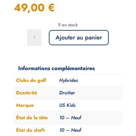
49,00
€
9 en stock
quantité
Ajouter au panier
de
Hybride
US
Kids
Informations complémentaires
UL42
Clubs de golf
Hybrides
Junior
107-
Dextérité
Droitier
114cm
Marque
US Kids
Ultralight
#31
État de la tête
10 – Neuf
État du shaft
10 – Neuf