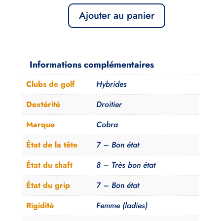
Ajouter au panier
quantité
de
Hybride
6
Informations complémentaires
Cobra
Clubs de golf
Hybrides
Fly
Z
Dextérité
Droitier
XL
Marque
Cobra
Matrix
Femme
État de la tête
7 – Bon état
État du shaft
8 – Très bon état
État du grip
7 – Bon état
Rigidité
Femme (ladies)