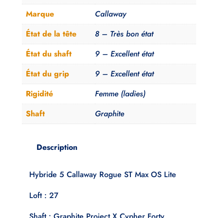
Max
Marque
Callaway
OS
Lite
État de la tête
8 – Très bon état
Femme
État du shaft
9 – Excellent état
État du grip
9 – Excellent état
Rigidité
Femme (ladies)
Shaft
Graphite
Description
Hybride 5 Callaway Rogue ST Max OS Lite
Loft : 27
Shaft : Graphite Project X Cypher Forty