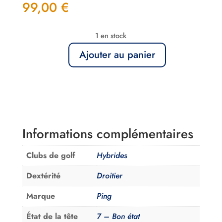
99,00
€
1 en stock
Ajouter au panier
quantité
de
Hybride
4
Ping
G410
Informations complémentaires
Senior
Clubs de golf
Hybrides
Dextérité
Droitier
Marque
Ping
État de la tête
7 – Bon état