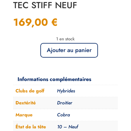
TEC STIFF NEUF
169,00
€
1 en stock
Ajouter au panier
quantité
de
Hybride
4
Informations complémentaires
Cobra
Clubs de golf
Hybrides
King
Tec
Dextérité
Droitier
Stiff
Marque
Cobra
Neuf
État de la tête
10 – Neuf