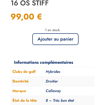
16 OS STIFF
99,00
€
1 en stock
Ajouter au panier
quantité
de
Hybride
3
Informations complémentaires
Callaway
Clubs de golf
Hybrides
XR
16
Dextérité
Droitier
OS
Marque
Callaway
Stiff
État de la tête
8 – Très bon état