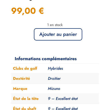
99,00
€
1 en stock
Ajouter au panier
quantité
de
Hybride
2
Informations complémentaires
Mizuno
Clubs de golf
Hybrides
JPX
EZ
Dextérité
Droitier
Fujikura
Marque
Mizuno
Stiff
État de la tête
9 – Excellent état
État du shaft
9 – Excellent état