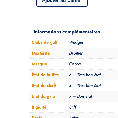
Ajouter au panier
quantité
de
Gap
Wedge
Informations complémentaires
50
Cobra
Clubs de golf
Wedges
SnakeBite
Dextérité
Droitier
SB
Stiff
Marque
Cobra
État de la tête
8 – Très bon état
État du shaft
8 – Très bon état
État du grip
7 – Bon état
Rigidité
Stiff
Shaft
Acier