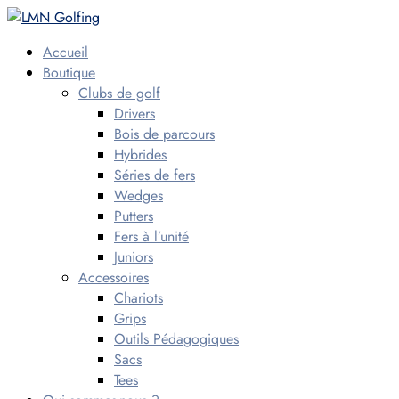
Accueil
Boutique
Clubs de golf
Drivers
Bois de parcours
Hybrides
Séries de fers
Wedges
Putters
Fers à l’unité
Juniors
Accessoires
Chariots
Grips
Outils Pédagogiques
Sacs
Tees