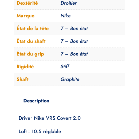
Covert
Dextérité
Droitier
2.0
Marque
Nike
Kuro
Kage
État de la tête
7 – Bon état
50
État du shaft
7 – Bon état
Stiff
État du grip
7 – Bon état
Rigidité
Stiff
Shaft
Graphite
Description
Driver Nike VRS Covert 2.0
Loft : 10.5 réglable