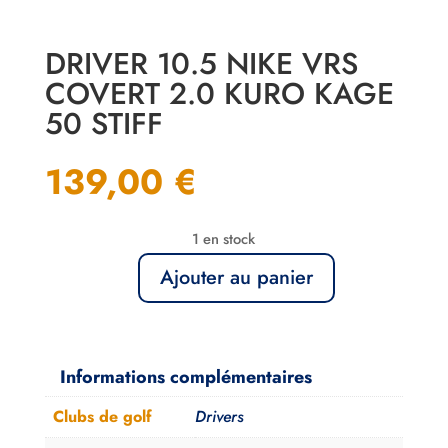
DRIVER 10.5 NIKE VRS
COVERT 2.0 KURO KAGE
50 STIFF
139,00
€
1 en stock
Ajouter au panier
quantité
de
Driver
10.5
Informations complémentaires
Nike
Clubs de golf
Drivers
VRS