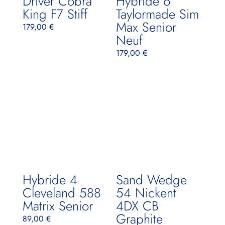
Driver Cobra
Hybride 6
King F7 Stiff
Taylormade Sim
Max Senior
179,00
€
Neuf
179,00
€
Hybride 4
Sand Wedge
Cleveland 588
54 Nickent
Matrix Senior
4DX CB
Graphite
89,00
€