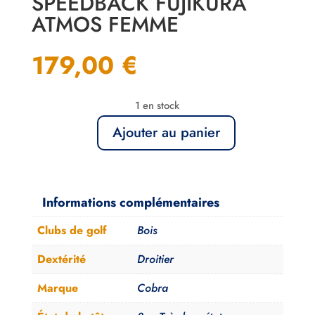
SPEEDBACK FUJIKURA
ATMOS FEMME
179,00
€
1 en stock
Ajouter au panier
quantité
de
Bois
de
Informations complémentaires
Parcours
Clubs de golf
Bois
3/4
Cobra
Dextérité
Droitier
King
Marque
Cobra
F9
Speedback