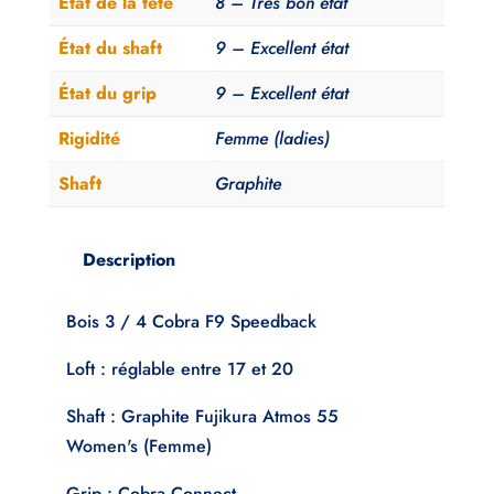
État de la tête
8 – Très bon état
Fujikura
État du shaft
9 – Excellent état
Atmos
Femme
État du grip
9 – Excellent état
Rigidité
Femme (ladies)
Shaft
Graphite
Description
Bois 3 / 4 Cobra F9 Speedback
Loft : réglable entre 17 et 20
Shaft : Graphite Fujikura Atmos 55
Women's (Femme)
Grip : Cobra Connect