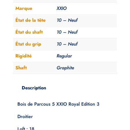
Edition
Marque
XXIO
Regular
Neuf
État de la tête
10 – Neuf
État du shaft
10 – Neuf
État du grip
10 – Neuf
Rigidité
Regular
Shaft
Graphite
Description
Bois de Parcous 5 XXIO Royal Edition 3
Droitier
Loft : 18