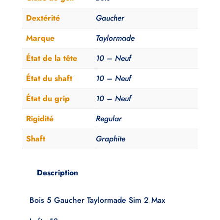
Taylormade
Sim
Dextérité
Gaucher
2
Marque
Taylormade
Max
Regular
État de la tête
10 – Neuf
Neuf
État du shaft
10 – Neuf
État du grip
10 – Neuf
Rigidité
Regular
Shaft
Graphite
Description
Bois 5 Gaucher Taylormade Sim 2 Max