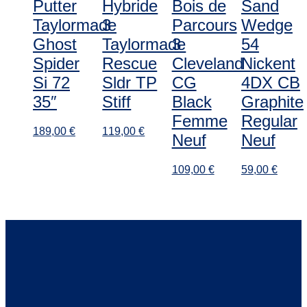
Putter
Hybride
Bois de
Sand
Taylormade
3
Parcours
Wedge
Ghost
Taylormade
3
54
Spider
Rescue
Cleveland
Nickent
Si 72
Sldr TP
CG
4DX CB
35″
Stiff
Black
Graphite
Femme
Regular
189,00
€
119,00
€
Neuf
Neuf
109,00
€
59,00
€