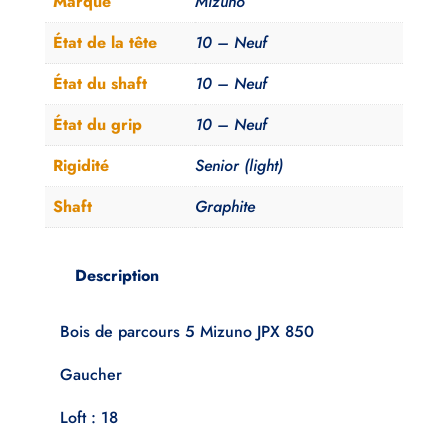
Marque
Mizuno
Senior
Neuf
État de la tête
10 – Neuf
État du shaft
10 – Neuf
État du grip
10 – Neuf
Rigidité
Senior (light)
Shaft
Graphite
Description
Bois de parcours 5 Mizuno JPX 850
Gaucher
Loft : 18