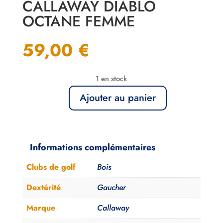
CALLAWAY DIABLO
OCTANE FEMME
59,00
€
1 en stock
Ajouter au panier
quantité
de
Bois
5
Informations complémentaires
Gaucher
Clubs de golf
Bois
Callaway
Diablo
Dextérité
Gaucher
Octane
Marque
Callaway
Femme