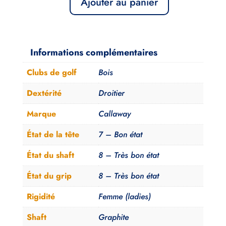
Ajouter au panier
quantité
de
Bois
5
Informations complémentaires
Callaway
Clubs de golf
Bois
X2
Hot
Dextérité
Droitier
Aldila
Marque
Callaway
Femme
État de la tête
7 – Bon état
État du shaft
8 – Très bon état
État du grip
8 – Très bon état
Rigidité
Femme (ladies)
Shaft
Graphite