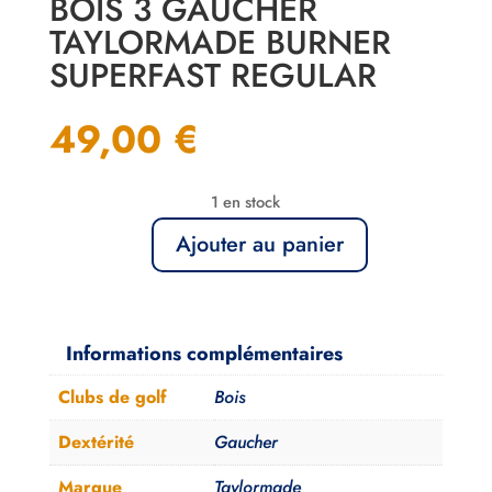
BOIS 3 GAUCHER
TAYLORMADE BURNER
SUPERFAST REGULAR
49,00
€
1 en stock
Ajouter au panier
quantité
de
Bois
3
Informations complémentaires
Gaucher
Clubs de golf
Bois
Taylormade
Burner
Dextérité
Gaucher
SuperFast
Marque
Taylormade