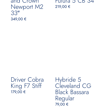
and Crown
Futura 5 CB 34″
Newport M2
219,00
€
33″
349,00
€
Driver Cobra
Hybride 5
King F7 Stiff
Cleveland CG
Black Bassara
179,00
€
Regular
79,00
€