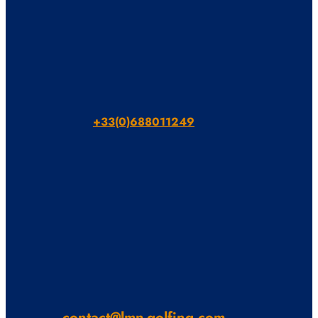
+33(0)688011249
contact@lmn-golfing.com