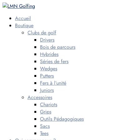
Accueil
Boutique
Clubs de golf
Drivers
Bois de parcours
Hybrides
Séries de fers
Wedges
Putters
Fers à l’unité
Juniors
Accessoires
Chariots
Grips
Outils Pédagogiques
Sacs
Tees