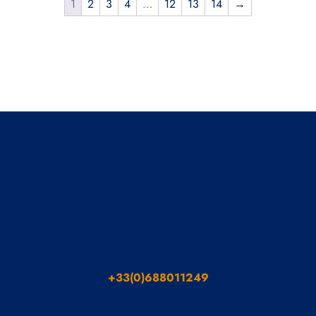
1
2
3
4
…
12
13
14
→
+33(0)688011249